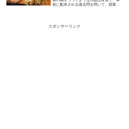
前に配布される過去問を問いて、授業ス
ライドをパラパラ見直せば困ることはな
い内容でした。けれどクラスメートの中
には連日徹夜続きで準備した人もいると
風の噂で聞きました。...
スポンサーリンク