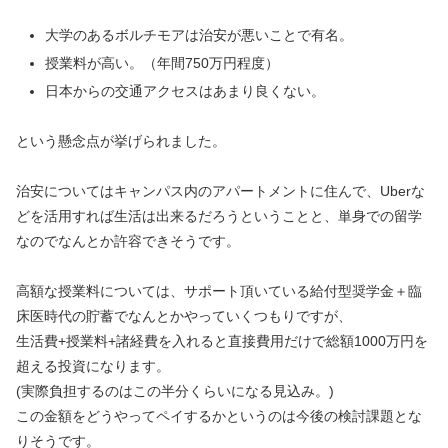
大学のあるボルチモアは治安が悪いことで有名。
授業料が高い。（年間750万円程度）
日本からの交通アクセスはあまり良くない。
という懸念点が挙げられました。
治安についてはキャンパス内のアパートメントに住んで、Uberな
どを活用すれば生活は出来るだろうということと、単身での留学
なのでなんとか許容できそうです。
高額な授業料については、サポート頂いている給付型奨学金＋臨
床医時代の貯蓄でなんとかやっていくつもりですが、
生活費+授業料+諸経費を入れると直接費用だけで総額1000万円を
超える投資になります。
(実際負担するのはこの半分くらいになる見込み。)
この金額をどうやってペイするかというのは今後の検討課題とな
りそうです。