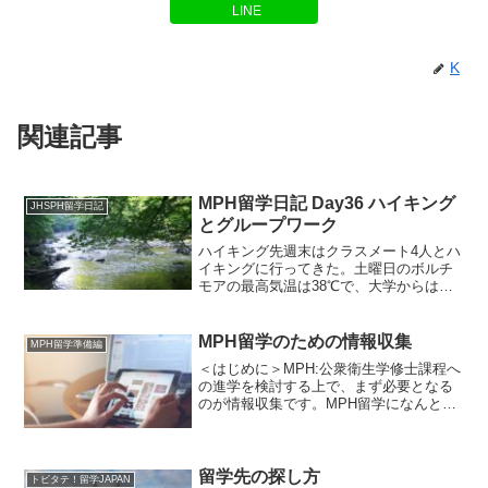
LINE
K
関連記事
MPH留学日記 Day36 ハイキング
JHSPH留学日記
とグループワーク
ハイキング先週末はクラスメート4人とハ
イキングに行ってきた。土曜日のボルチ
モアの最高気温は38℃で、大学からは屋
外での活動を控えるように警告のメール
が来ていたが、気温がまだ涼しい朝早く
に山へと向かった。行き先はボルチモア
MPH留学のための情報収集
MPH留学準備編
から車で30分ほど行...
＜はじめに＞MPH:公衆衛生学修士課程へ
の進学を検討する上で、まず必要となる
のが情報収集です。MPH留学になんとな
く興味はあるけど、何から調べていいか
分からないという方向けに、どんな情報
を集めるべきかをまとめてみました。
ToDoリストはこち...
留学先の探し方
トビタテ！留学JAPAN