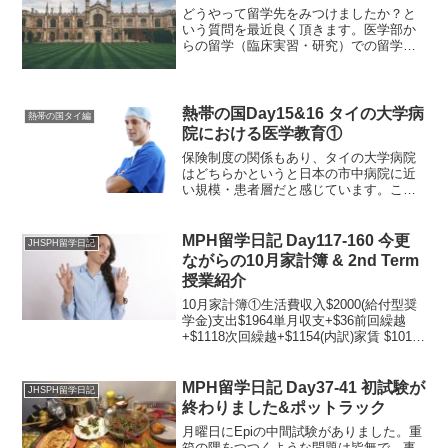
どうやって留学先をみつけましたか？と
いう質問を最近良く頂きます。医学部か
らの留学（臨床実習・研究）での留学先
の探し方についてまとめてみました。参
考までにどうぞ！！①大学の提携校に留
学する。タイのタマサート大学での臨床
実習では、交換留学制度を...
熱帯の国Day15&16 タイの大学病
熱帯の国タイ編
院における医学教育①
保険制度の関係もあり、タイの大学病院
はどちらかというと日本の市中病院に近
い規模・患者層だと感じています。これ
から数回に分けてタイの大学病院におけ
る卒然・卒後医学教育についてお伝えし
ていきたいと思います。医学生＝患者様
MPH留学日記 Day117-160 今更
JHSPH留学日記
の担当医?!まずは医学生...
ながらの10月家計簿 & 2nd Term
授業紹介
10月家計簿①生活費収入$2000(給付型奨
学金)支出$1964単月収支+$36前回繰越
+$1118次回繰越+$1154(内訳)家賃 $1015
食費 $205日用品 $111通信費 $16美容費
$36交際費 $40その他 $541(HPV...
MPH留学日記 Day37-41 初試験が
JHSPH留学日記
終わりました&ポットラック
月曜日にEpiの中間試験がありました。重
箱の隅をつつくような問題は皆無で、事