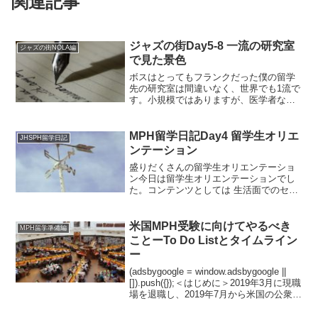
関連記事
ジャズの街Day5-8 一流の研究室
ジャズの街NOLA編
で見た景色
ボスはとってもフランクだった僕の留学
先の研究室は間違いなく、世界でも1流で
す。小規模ではありますが、医学者なら
誰もが憧れるような有名医学雑誌に画期
的な論文を毎年数多く発表し続けている
のです。そんなラボを率いる教授は、な
MPH留学日記Day4 留学生オリエ
JHSPH留学日記
んと中国出身。しかも、...
ンテーション
盛りだくさんの留学生オリエンテーショ
ン今日は留学生オリエンテーションでし
た。コンテンツとしては 生活面でのセッ
トアップ(携帯電話の選び方、SSNの取得
方法、クレジットヒストリーの作り方 、
オススメのスーパーマーケット etc) アカ
米国MPH受験に向けてやるべき
MPH留学準備編
デミック...
ことーTo Do Listとタイムライン
ー
(adsbygoogle = window.adsbygoogle ||
[]).push({});＜はじめに＞2019年3月に現職
場を退職し、2019年7月から米国の公衆衛
生大学院(School of Public Health)の公衆
衛...