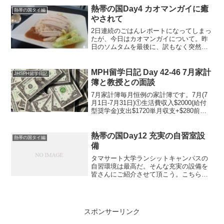
熱帯の国Day4 カオマンガイに癒
熱帯の国タイ編
やされて
2日連続のごはんレポートになってしまっ
たが、今日はカオマンガイについて。昨
日のソムタムを最後に、訳もなく突然タ
イ料理を食べる気がしなくなってしまっ
た。この国ではどこを歩いていても唐辛
子とナムプラー、干しエビが混ざったよ
MPH留学日記 Day 42-46 7月家計
JHSPH留学日記
うな香りがする。スワン...
簿と教授との面談
7月家計簿毎月恒例の家計簿です。7月(7
月1日-7月31日)①生活費収入$2000(給付
型奨学金)支出$1720単月収支+$280前回
繰越+$1024次回繰越+$1304(内訳)家賃(日
割り) $1050食費 $284日用品 $89通信費
...
熱帯の国Day12 充実の自習室設
熱帯の国タイ編
備
タマサート大学ランシットキャンパスの
自習環境は最高だ。そんな充実の設備を
皆さんにご紹介させて頂こう。こちらの
オシャレなデザインの建物が、「自習室
センター」(僕が勝手にそう呼んでいるだ
け)である。開館時間は月-土 8:00-23:30
日 ...
スポンサーリンク