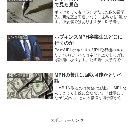
で見た景色
ボスはとってもフランクだった僕の留学
先の研究室は間違いなく、世界でも1流で
す。小規模ではありますが、医学者なら
誰もが憧れるような有名医学雑誌に画期
的な論文を毎年数多く発表し続けている
のです。そんなラボを率いる教授は、な
ホプキンスMPH卒業生はどこに
MPH留学準備編
んと中国出身。しかも、...
行くのか
Post-MPHのキャリアMPH取得後のキャ
リアパスについてはネット上でもしばし
ば話題になります。公衆衛生大学院では
プロフェッショナルとして必要な知識を
しっかりと叩き込まれます。1年間という
貴重な時間と高額な授業料の投資の見返
MPHの費用は回収可能かという
JHSPH留学日記
りとして、どん...
話
「MPHを取るのはお金の無駄」「MPHな
んてとっても役に立たない」「仕事につ
ながらない」 という指摘を留学前からし
ばしば受けることがありました。 実際に
経済的にどのくらいの負担になったのか
を考えてみたいと思います。(出費)授業料
770万円...
スポンサーリンク