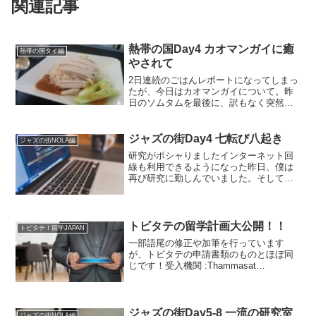
関連記事
熱帯の国Day4 カオマンガイに癒
熱帯の国タイ編
やされて
2日連続のごはんレポートになってしまっ
たが、今日はカオマンガイについて。昨
日のソムタムを最後に、訳もなく突然タ
イ料理を食べる気がしなくなってしまっ
た。この国ではどこを歩いていても唐辛
子とナムプラー、干しエビが混ざったよ
ジャズの街Day4 七転び八起き
ジャズの街NOLA編
うな香りがする。スワン...
研究がポシャりましたインターネット回
線も利用できるようになった昨日、僕は
再び研究に勤しんでいました。そして、
あるところで躓いたため、メンターの先
生に相談したところ、問題は僕が考えて
いたよりも根深いところにあったよう
で、結局研究の方向性を変え...
トビタテの留学計画大公開！！
トビタテ！留学JAPAN
一部語尾の修正や加筆を行っています
が、トビタテの申請書類のものとほぼ同
じです！受入機関 :Thammasat
University, School of Medicine(タ
イ)Tulane University, School of Pu...
ジャズの街Day5-8 一流の研究室
ジャズの街NOLA編