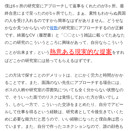
僕は
6
ヶ所の研究室にアプローチして返事をくれたのが
3
ヶ所。最
終合意にまで至ったのが
1
ヶ所でした。まぁ、素性もわからぬ異国
の人を受け入れるのですから簡単なはずがありません。どうせな
かなか見つからないので
複数
の研究室にアプローチするのが正解
です。綺麗な
CV
（履歴書）と「〇〇という雑誌に載ってたあなた
のこの研究のこういうところに興味があって、自分ならこういう
熱意ある現実的な提案
ことが出来ます」という
をすれ
ばどこかの研究室には拾ってもらえるはずです。
この方法で探すことのデメリットは、とにかく労力と時間がかか
ることです。また、面識のない先生にアプローチする場合には、
ボスの人柄や研究室の雰囲気についても全く分からない状態なの
で、そういった面でのリスクは覚悟しておいた方が良いでしょ
う。しかし一方で、こういった交渉をまとめたり、自分でアピー
ルして仕事を得るという経験は、研究者として今後生きていくた
めに必要な能力だと思うので、いい経験になったと僕自身は思っ
ています。また、自分で作ったコネクションなので、誰の顔色も